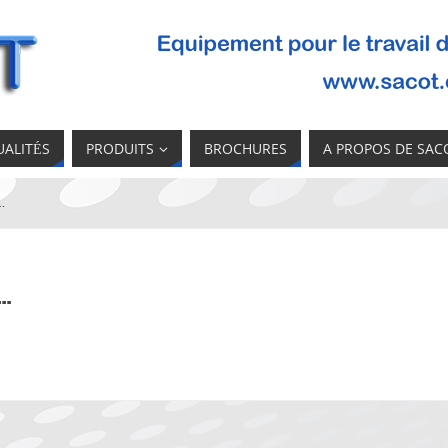
UALITÉS
PRODUITS
BROCHURES
A PROPOS DE SAC
…
s…